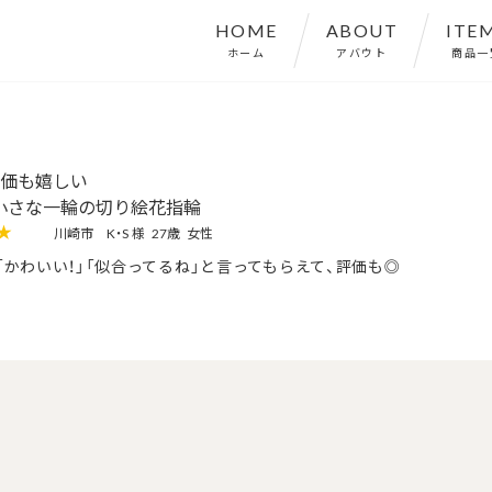
HOME
ABOUT
ITE
ホーム
アバウト
商品一
価も嬉しい
小さな一輪の切り絵花指輪
★
川崎市
K・S 様
27歳
女性
「かわいい！」「似合ってるね」と言ってもらえて、評価も◎