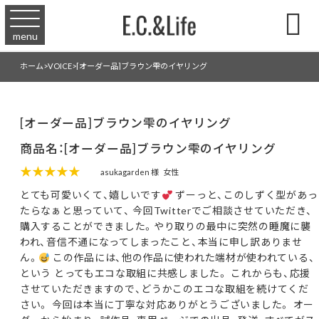

menu
ホーム
>
VOICE
>
[オーダー品]ブラウン雫のイヤリング
[オーダー品]ブラウン雫のイヤリング
商品名：[オーダー品]ブラウン雫のイヤリング
★★★★★
asukagarden 様
女性
とても可愛いくて、嬉しいです
ずーっと、このしずく型があっ
たらなぁと思っていて、 今回Twitterでご相談させていただき、
購入することができました。やり取りの最中に突然の睡魔に襲
われ、音信不通になってしまったこと、本当に申し訳ありませ
ん。
この作品には、他の作品に使われた端材が使われている、
という とってもエコな取組に共感しました。 これからも、応援
させていただきますので、どうかこのエコな取組を続けてくだ
さい。 今回は本当に丁寧な対応ありがとうございました。 オー