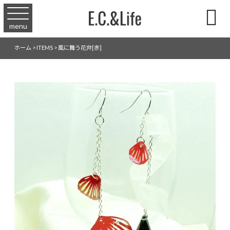

menu
ホーム
>
ITEMS
>
風に舞う花弁[赤]