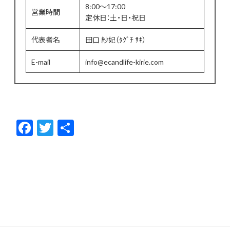
8:00～17:00
営業時間
定休日：土・日・祝日
代表者名
田口 紗妃（ﾀｸﾞﾁ ｻｷ）
E-mail
info@ecandlife-kirie.com
F
T
共
ac
w
有
e
itt
b
er
o
o
k