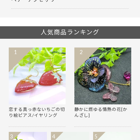
人気商品ランキング
1
2
恋する真っ赤ないちごの切
静かに燃ゆる情熱の花[か
り絵ピアス/イヤリング
んざし]
3
4
5