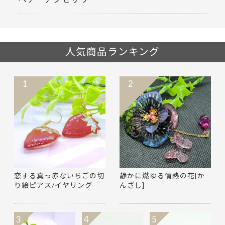
人気商品ランキング
1
2
恋する真っ赤ないちごの切
静かに燃ゆる情熱の花[か
り絵ピアス/イヤリング
んざし]
3
4
5