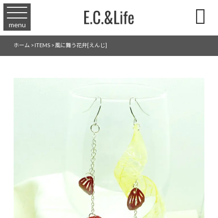

menu
ホーム
>
ITEMS
>
風に舞う花弁[えんじ]