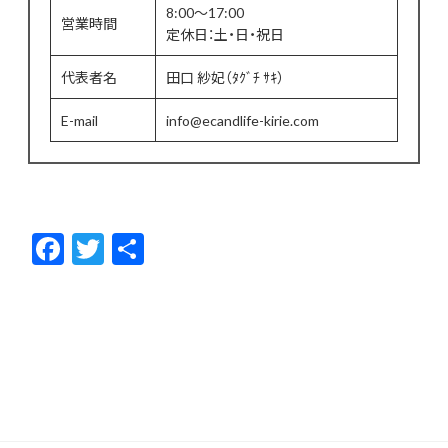
8:00～17:00
営業時間
定休日：土・日・祝日
代表者名
田口 紗妃（ﾀｸﾞﾁ ｻｷ）
E-mail
info@ecandlife-kirie.com
F
T
共
ac
w
有
e
itt
b
er
o
o
k