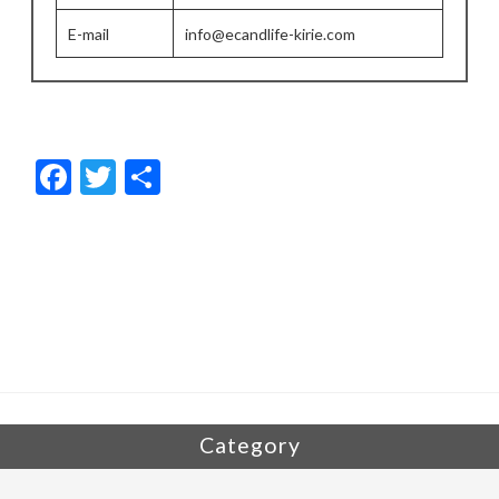
E-mail
info@ecandlife-kirie.com
F
T
共
ac
w
有
e
itt
b
er
o
o
k
Category