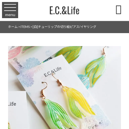

menu
ホーム
>
ITEMS
>
[白]チューリップの切り絵ピアス/イヤリング