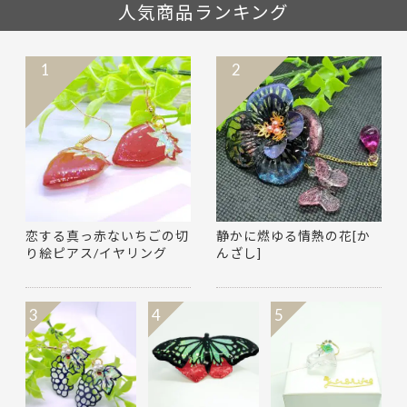
人気商品ランキング
1
2
恋する真っ赤ないちごの切
静かに燃ゆる情熱の花[か
り絵ピアス/イヤリング
んざし]
3
4
5