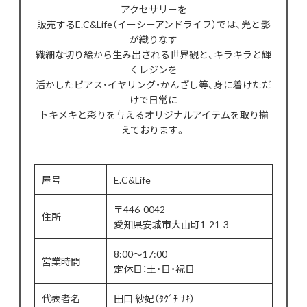
アクセサリーを
販売するE.C&Life（イーシーアンドライフ）では、光と影
が織りなす
繊細な切り絵から生み出される世界観と、キラキラと輝
くレジンを
活かしたピアス・イヤリング・かんざし等、身に着けただ
けで日常に
トキメキと彩りを与えるオリジナルアイテムを取り揃
えております。
屋号
E.C&Life
〒446-0042
住所
愛知県安城市大山町1-21-3
8:00～17:00
営業時間
定休日：土・日・祝日
代表者名
田口 紗妃（ﾀｸﾞﾁ ｻｷ）