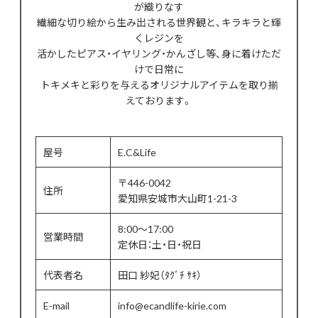
が織りなす
繊細な切り絵から生み出される世界観と、キラキラと輝
くレジンを
活かしたピアス・イヤリング・かんざし等、身に着けただ
けで日常に
トキメキと彩りを与えるオリジナルアイテムを取り揃
えております。
屋号
E.C&Life
〒446-0042
住所
愛知県安城市大山町1-21-3
8:00～17:00
営業時間
定休日：土・日・祝日
代表者名
田口 紗妃（ﾀｸﾞﾁ ｻｷ）
E-mail
info@ecandlife-kirie.com