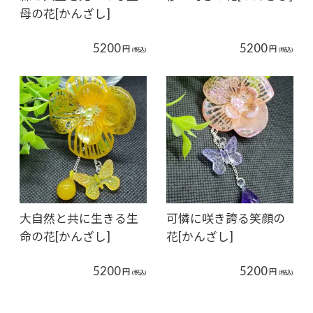
母の花[かんざし]
5200
5200
円
円
(税込)
(税込)
大自然と共に生きる生
可憐に咲き誇る笑顔の
命の花[かんざし]
花[かんざし]
5200
5200
円
円
(税込)
(税込)