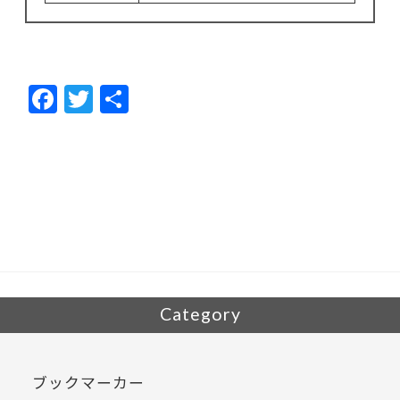
F
T
共
ac
w
有
e
itt
b
er
o
o
k
Category
ブックマーカー