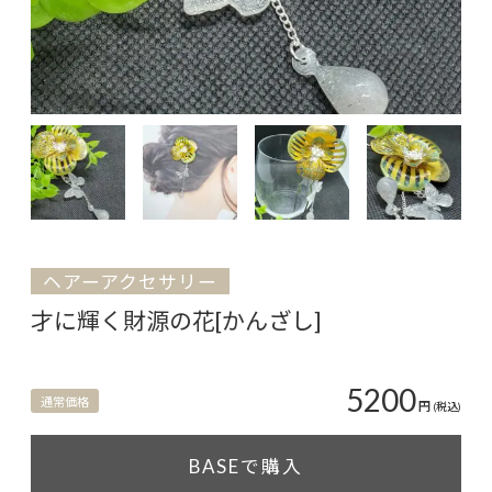
ヘアーアクセサリー
才に輝く財源の花[かんざし]
5200
通常価格
円
(税込)
BASEで購入