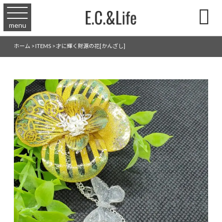

menu
ホーム
>
ITEMS
>
才に輝く財源の花[かんざし]