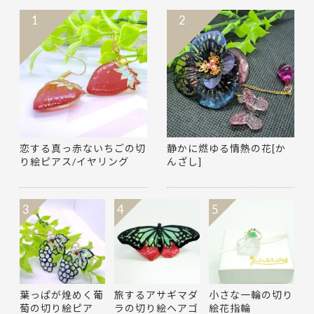
1
2
恋する真っ赤ないちごの切
静かに燃ゆる情熱の花[か
り絵ピアス/イヤリング
んざし]
3
4
5
葉っぱが煌めく葡
旅するアサギマダ
小さな一輪の切り
萄の切り絵ピア
ラの切り絵ヘアゴ
絵花指輪